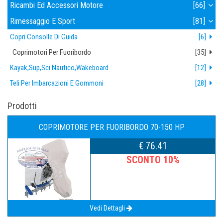
Ricambi Ed Accessori Motore
[66]
Rimessaggio E Sport
[81]
Copri Consolle Di Guida
[6]
Coprimotori Per Fuoribordo
[35]
Kayak,sup,sci Nautico,wakeboard
[12]
Teli Per Imbarcazioni E Gommoni
[28]
Prodotti
COPRIMOTORE PER FUORIBORDO 70-150 HP
€ 76.41
SCONTO 10%
Vedi Dettagli