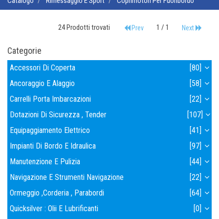
Catalogo
Rimessaggio E Sport
Coprimotori Per Fuoribordo
24 Prodotti trovati
1 / 1
Prev
Next
Categorie
Accessori Di Coperta
[80]
Ancoraggio E Alaggio
[58]
Carrelli Porta Imbarcazioni
[22]
Dotazioni Di Sicurezza , Tender
[107]
Equipaggiamento Elettrico
[41]
Impianti Di Bordo E Idraulica
[97]
Manutenzione E Pulizia
[44]
Navigazione E Strumenti Navigazione
[22]
Ormeggio ,corderia , Parabordi
[64]
Quicksilver : Olii E Lubrificanti
[0]