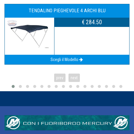
TENDALINO PIEGHEVOLE 4 ARCHI BLU
€ 284.50
Scegli il Modello
prev
next