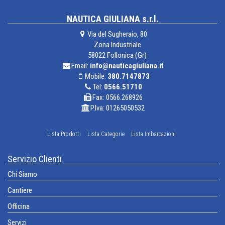
NAUTICA GIULIANA s.r.l.
Via del Sugheraio, 80
Zona Industriale
58022 Follonica (Gr)
Email:
info@nauticagiuliana.it
Mobile:
380.7147873
Tel:
0566.51710
Fax: 0566.268926
P.Iva: 01265050532
Lista Prodotti
Lista Categorie
Lista Imbarcazioni
Servizio Clienti
Chi Siamo
Cantiere
Officina
Servizi