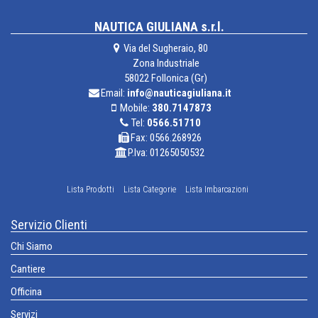
NAUTICA GIULIANA s.r.l.
Via del Sugheraio, 80
Zona Industriale
58022 Follonica (Gr)
Email:
info@nauticagiuliana.it
Mobile:
380.7147873
Tel:
0566.51710
Fax: 0566.268926
P.Iva: 01265050532
Lista Prodotti
Lista Categorie
Lista Imbarcazioni
Servizio Clienti
Chi Siamo
Cantiere
Officina
Servizi