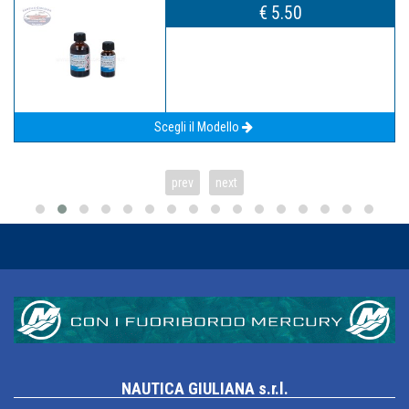
€ 5.50
Scegli il Modello
prev
next
NAUTICA GIULIANA s.r.l.