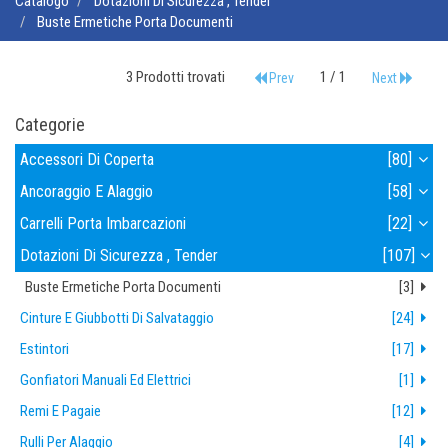
Catalogo
Dotazioni Di Sicurezza , Tender
Buste Ermetiche Porta Documenti
3 Prodotti trovati
1 / 1
Prev
Next
Categorie
Accessori Di Coperta
[80]
Ancoraggio E Alaggio
[58]
Carrelli Porta Imbarcazioni
[22]
Dotazioni Di Sicurezza , Tender
[107]
Buste Ermetiche Porta Documenti
[3]
Cinture E Giubbotti Di Salvataggio
[24]
Estintori
[17]
Gonfiatori Manuali Ed Elettrici
[1]
Remi E Pagaie
[12]
Rulli Per Alaggio
[4]