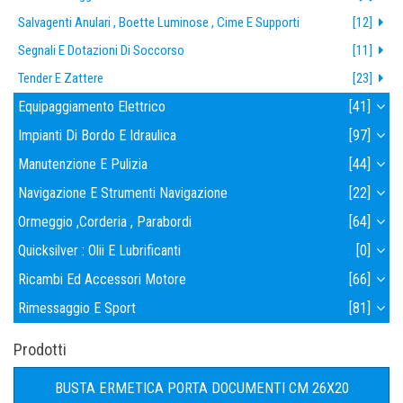
Salvagenti Anulari , Boette Luminose , Cime E Supporti
[12]
Segnali E Dotazioni Di Soccorso
[11]
Tender E Zattere
[23]
Equipaggiamento Elettrico
[41]
Impianti Di Bordo E Idraulica
[97]
Manutenzione E Pulizia
[44]
Navigazione E Strumenti Navigazione
[22]
Ormeggio ,corderia , Parabordi
[64]
Quicksilver : Olii E Lubrificanti
[0]
Ricambi Ed Accessori Motore
[66]
Rimessaggio E Sport
[81]
Prodotti
BUSTA ERMETICA PORTA DOCUMENTI CM 26X20