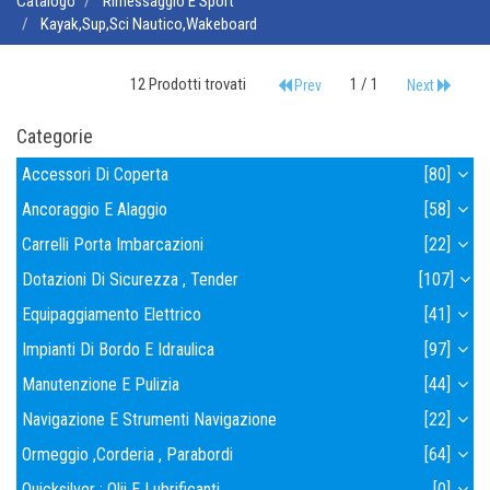
Catalogo
Rimessaggio E Sport
Kayak,sup,sci Nautico,wakeboard
12 Prodotti trovati
1 / 1
Prev
Next
Categorie
Accessori Di Coperta
[80]
Ancoraggio E Alaggio
[58]
Carrelli Porta Imbarcazioni
[22]
Dotazioni Di Sicurezza , Tender
[107]
Equipaggiamento Elettrico
[41]
Impianti Di Bordo E Idraulica
[97]
Manutenzione E Pulizia
[44]
Navigazione E Strumenti Navigazione
[22]
Ormeggio ,corderia , Parabordi
[64]
Quicksilver : Olii E Lubrificanti
[0]