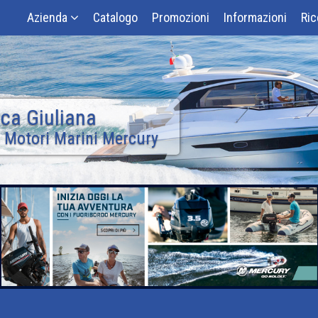
Azienda
Catalogo
Promozioni
Informazioni
Ric
ca Giuliana
 Motori Marini Mercury