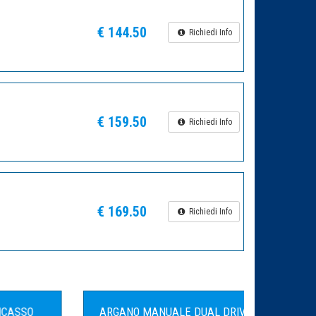
€ 144.50
Richiedi Info
€ 159.50
Richiedi Info
€ 169.50
Richiedi Info
SO
ARGANO MANUALE DUAL DRIVE
CASS