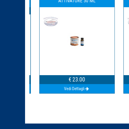
ATTIVATORE 30 ML
€ 23.00
Vedi Dettagli