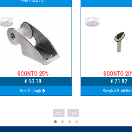
PNEUMATICI
SCONTO 25%
SCONTO 20%
€ 50.18
€ 21.82
Vedi Dettagli
Scegli il Modello
prev
next