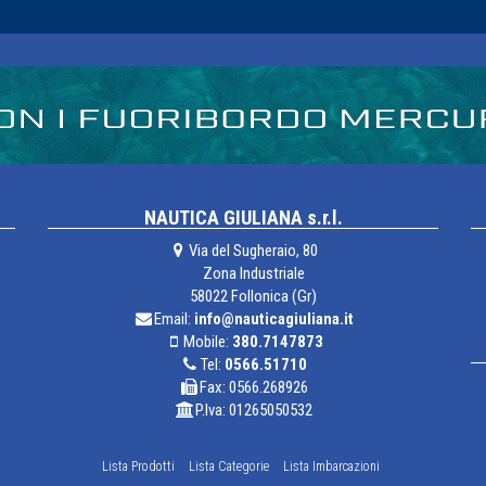
NAUTICA GIULIANA s.r.l.
Via del Sugheraio, 80
Zona Industriale
58022 Follonica (Gr)
Email:
info@nauticagiuliana.it
Mobile:
380.7147873
Tel:
0566.51710
Fax: 0566.268926
P.Iva: 01265050532
Lista Prodotti
Lista Categorie
Lista Imbarcazioni