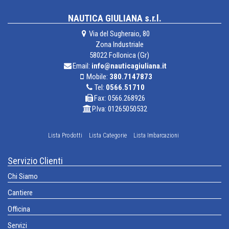
NAUTICA GIULIANA s.r.l.
Via del Sugheraio, 80
Zona Industriale
58022 Follonica (Gr)
Email:
info@nauticagiuliana.it
Mobile:
380.7147873
Tel:
0566.51710
Fax: 0566.268926
P.Iva: 01265050532
Lista Prodotti
Lista Categorie
Lista Imbarcazioni
Servizio Clienti
Chi Siamo
Cantiere
Officina
Servizi