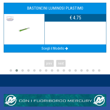
BASTONCINI LUMINOSI PLASTIMO
€ 4.75
Scegli il Modello
prev
next