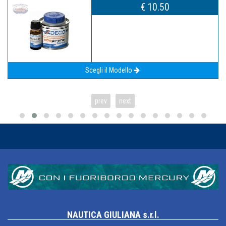
€ 10.50
Scegli il Modello
prev
next
NAUTICA GIULIANA s.r.l.