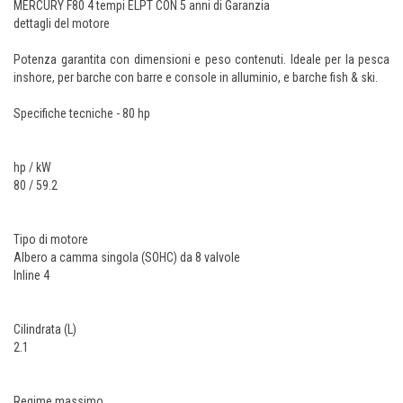
MERCURY F80 4 tempi ELPT CON 5 anni di Garanzia
dettagli del motore
Potenza garantita con dimensioni e peso contenuti. Ideale per la pesca
inshore, per barche con barre e console in alluminio, e barche fish & ski.
Specifiche tecniche - 80 hp
hp / kW
80 / 59.2
Tipo di motore
Albero a camma singola (SOHC) da 8 valvole
Inline 4
Cilindrata (L)
2.1
Regime massimo