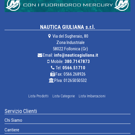
NAUTICA GIULIANA s.r.l.
Via del Sugheraio, 80
Zona Industriale
58022 Follonica (Gr)
Email:
info@nauticagiuliana.it
Mobile:
380.7147873
Tel:
0566.51710
Fax: 0566.268926
P.Iva: 01265050532
Lista Prodotti
Lista Categorie
Lista Imbarcazioni
Servizio Clienti
Chi Siamo
Cantiere