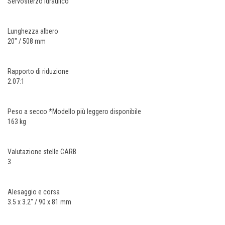
Servosterzo idraulico
Lunghezza albero
20" / 508 mm
Rapporto di riduzione
2.07:1
Peso a secco *Modello più leggero disponibile
163 kg
Valutazione stelle CARB
3
Alesaggio e corsa
3.5 x 3.2" / 90 x 81 mm