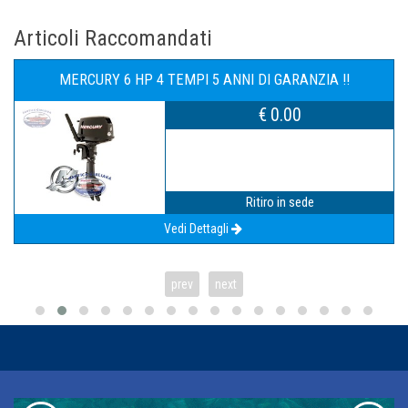
Articoli Raccomandati
MERCURY 6 HP 4 TEMPI 5 ANNI DI GARANZIA !!
€ 0.00
Ritiro in sede
Vedi Dettagli
prev
next