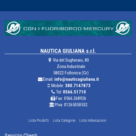
NAUTICA GIULIANA s.r.l.
Via del Sugheraio, 80
Zona Industriale
58022 Follonica (Gr)
Email:
info@nauticagiuliana.it
Mobile:
380.7147873
Tel:
0566.51710
Fax: 0566.268926
P.Iva: 01265050532
Lista Prodotti
Lista Categorie
Lista Imbarcazioni
Servizio Clienti