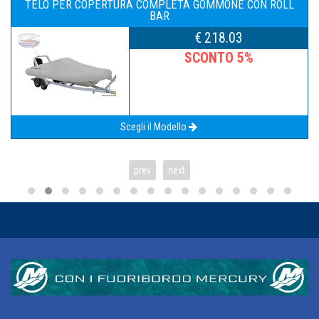
TELO PER COPERTURA COMPLETA GOMMONE CON ROLL
BAR
€ 218.03
SCONTO 5%
Scegli il Modello
prev
next