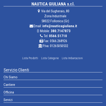
NAUTICA GIULIANA s.r.l.
Via del Sugheraio, 80
Zona Industriale
58022 Follonica (Gr)
Email:
info@nauticagiuliana.it
Mobile:
380.7147873
Tel:
0566.51710
Fax: 0566.268926
P.Iva: 01265050532
Lista Prodotti
Lista Categorie
Lista Imbarcazioni
Servizio Clienti
Chi Siamo
Cantiere
Officina
Servizi